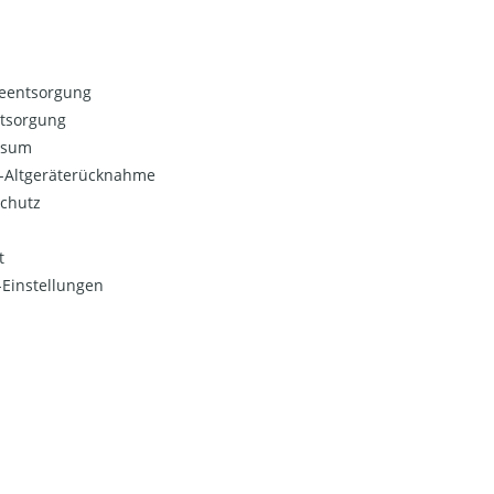
ieentsorgung
ntsorgung
ssum
o-Altgeräterücknahme
chutz
t
Einstellungen