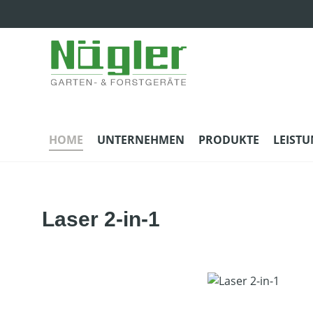
m Hauptinhalt springen
Zur Suche springen
Zur Hauptnavigation springen
HOME
UNTERNEHMEN
PRODUKTE
LEIST
Laser 2-in-1
Bildergalerie überspringen