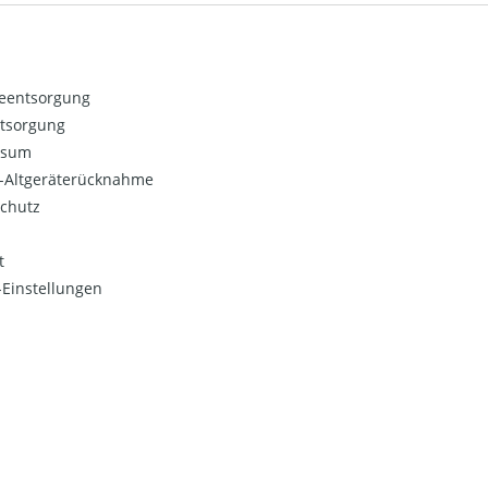
ieentsorgung
ntsorgung
ssum
o-Altgeräterücknahme
chutz
t
Einstellungen