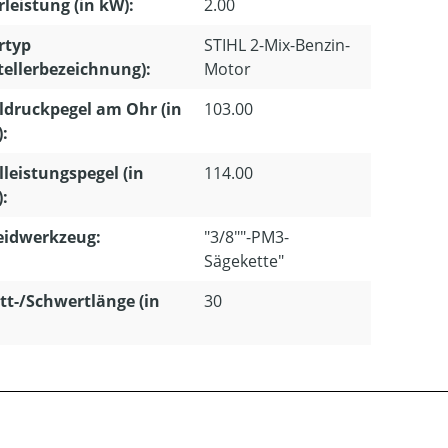
leistung (in kW):
2.00
rtyp
STIHL 2-Mix-Benzin-
tellerbezeichnung):
Motor
ldruckpegel am Ohr (in
103.00
):
lleistungspegel (in
114.00
):
eidwerkzeug:
"3/8""-PM3-
Sägekette"
tt-/Schwertlänge (in
30