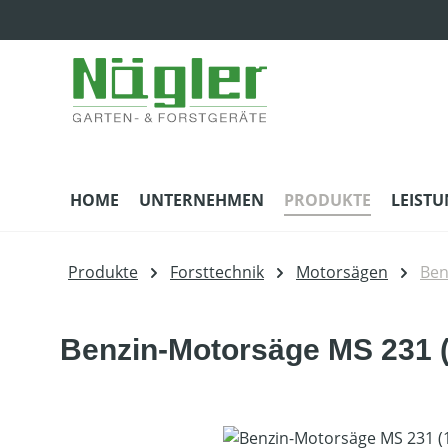
m Hauptinhalt springen
Zur Suche springen
Zur Hauptnavigation springen
HOME
UNTERNEHMEN
PRODUKTE
LEIST
Produkte
Forsttechnik
Motorsägen
Ben
Benzin-Motorsäge MS 231 (
Bildergalerie überspringen