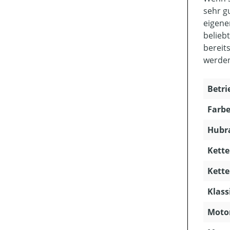
sehr g
eigene
belieb
bereit
werde
Betri
Farbe
Hubra
Kette
Kette
Klass
Motor