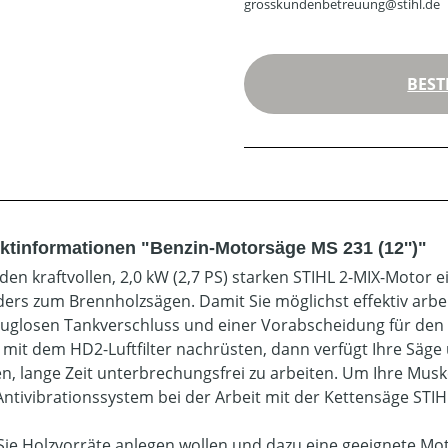
grosskundenbetreuung@stihl.de
BEST
ktinformationen "Benzin-Motorsäge MS 231 (12'')"
den kraftvollen, 2,0 kW (2,7 PS) starken STIHL 2-MIX-Motor 
ers zum Brennholzsägen. Damit Sie möglichst effektiv arbe
uglosen Tankverschluss und einer Vorabscheidung für den F
mit dem HD2-Luftfilter nachrüsten, dann verfügt Ihre Säge ü
en, lange Zeit unterbrechungsfrei zu arbeiten. Um Ihre Musk
Antivibrationssystem bei der Arbeit mit der Kettensäge STIH
ie Holzvorräte anlegen wollen und dazu eine geeignete Mot