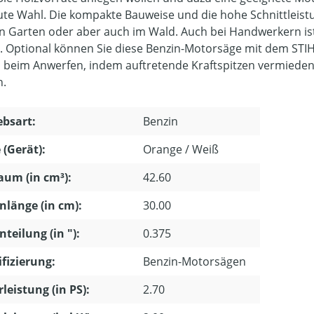
ute Wahl. Die kompakte Bauweise und die hohe Schnittleistu
n Garten oder aber auch im Wald. Auch bei Handwerkern ist 
t. Optional können Sie diese Benzin-Motorsäge mit dem STIHL
s beim Anwerfen, indem auftretende Kraftspitzen vermieden
n.
ebsart:
Benzin
 (Gerät):
Orange / Weiß
um (in cm³):
42.60
nlänge (in cm):
30.00
nteilung (in "):
0.375
ifizierung:
Benzin-Motorsägen
leistung (in PS):
2.70