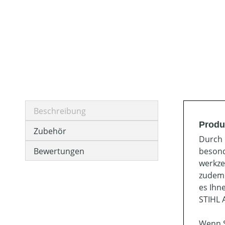
Beschreibung
Produ
Zubehör
Durch 
Bewertungen
besond
werkze
zudem 
es Ihn
STIHL 
Wenn S