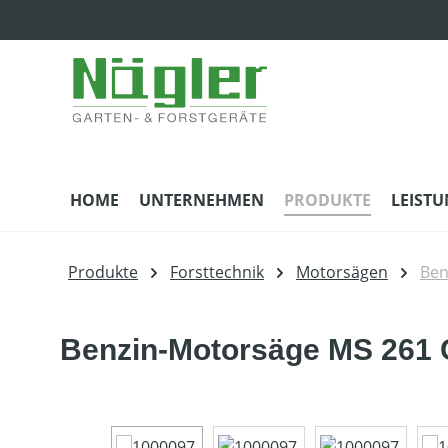
m Hauptinhalt springen
Zur Suche springen
Zur Hauptnavigation springen
HOME
UNTERNEHMEN
PRODUKTE
LEIST
Produkte
Forsttechnik
Motorsägen
Ben
Benzin-Motorsäge MS 261 C
Bildergalerie überspringen