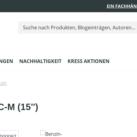
EIN FACHHÄN
UNGEN
NACHHALTIGKEIT
KRESS AKTIONEN
zin
-M (15'')