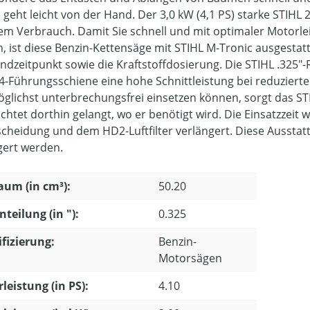
geht leicht von der Hand. Der 3,0 kW (4,1 PS) starke STIHL 2
em Verbrauch. Damit Sie schnell und mit optimaler Motorle
, ist diese Benzin-Kettensäge mit STIHL M-Tronic ausgestatt
ndzeitpunkt sowie die Kraftstoffdosierung. Die STIHL .325"
04-Führungsschiene eine hohe Schnittleistung bei reduzierte
glichst unterbrechungsfrei einsetzen können, sorgt das ST
ichtet dorthin gelangt, wo er benötigt wird. Die Einsatzzeit
cheidung und dem HD2-Luftfilter verlängert. Diese Ausstatt
gert werden.
um (in cm³):
50.20
nteilung (in "):
0.325
ifizierung:
Benzin-
Motorsägen
leistung (in PS):
4.10