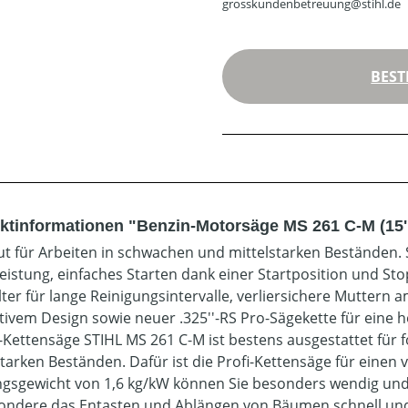
grosskundenbetreuung@stihl.de
BEST
ktinformationen "Benzin-Motorsäge MS 261 C-M (15''
ut für Arbeiten in schwachen und mittelstarken Beständen.
eistung, einfaches Starten dank einer Startposition und Stop
lter für lange Reinigungsintervalle, verliersichere Muttern 
tivem Design sowie neuer .325''-RS Pro-Sägekette für eine 
-Kettensäge STIHL MS 261 C-M ist bestens ausgestattet für 
tarken Beständen. Dafür ist die Profi-Kettensäge für einen v
ngsgewicht von 1,6 kg/kW können Sie besonders wendig un
ondere das Entasten und Ablängen von Bäumen schnell und 