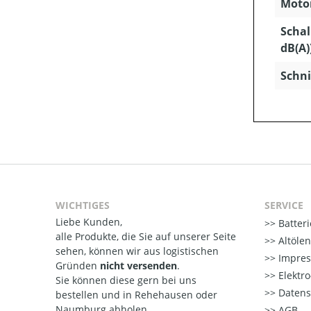
Motor
Schal
dB(A)
Schni
WICHTIGES
SERVICE
Liebe Kunden,
Batter
alle Produkte, die Sie auf unserer Seite
Altöle
sehen, können wir aus logistischen
Impre
Gründen
nicht versenden
.
Elektr
Sie können diese gern bei uns
Datens
bestellen und in Rehehausen oder
Naumburg abholen.
AGB