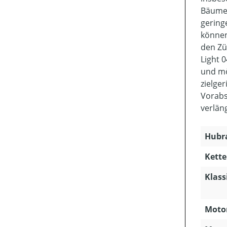
Bäume 
gering
können
den Zü
Light 
und mö
zielger
Vorabs
verlän
Hubra
Kette
Klass
Motor