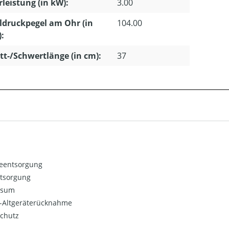
leistung (in kW):
3.00
ldruckpegel am Ohr (in
104.00
):
tt-/Schwertlänge (in cm):
37
ieentsorgung
ntsorgung
ssum
o-Altgeräterücknahme
chutz