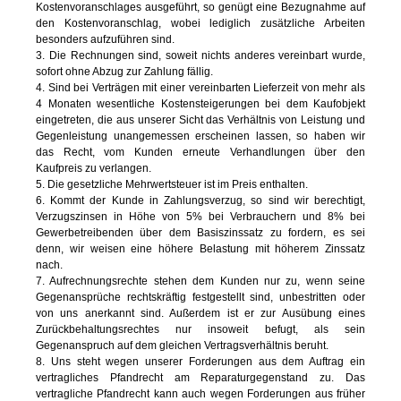
Kostenvoranschlages ausgeführt, so genügt eine Bezugnahme auf
den Kostenvoranschlag, wobei lediglich zusätzliche Arbeiten
besonders aufzuführen sind.
3. Die Rechnungen sind, soweit nichts anderes vereinbart wurde,
sofort ohne Abzug zur Zahlung fällig.
4. Sind bei Verträgen mit einer vereinbarten Lieferzeit von mehr als
4 Monaten wesentliche Kostensteigerungen bei dem Kaufobjekt
eingetreten, die aus unserer Sicht das Verhältnis von Leistung und
Gegenleistung unangemessen erscheinen lassen, so haben wir
das Recht, vom Kunden erneute Verhandlungen über den
Kaufpreis zu verlangen.
5. Die gesetzliche Mehrwertsteuer ist im Preis enthalten.
6. Kommt der Kunde in Zahlungsverzug, so sind wir berechtigt,
Verzugszinsen in Höhe von 5% bei Verbrauchern und 8% bei
Gewerbetreibenden über dem Basiszinssatz zu fordern, es sei
denn, wir weisen eine höhere Belastung mit höherem Zinssatz
nach.
7. Aufrechnungsrechte stehen dem Kunden nur zu, wenn seine
Gegenansprüche rechtskräftig festgestellt sind, unbestritten oder
von uns anerkannt sind. Außerdem ist er zur Ausübung eines
Zurückbehaltungsrechtes nur insoweit befugt, als sein
Gegenanspruch auf dem gleichen Vertragsverhältnis beruht.
8. Uns steht wegen unserer Forderungen aus dem Auftrag ein
vertragliches Pfandrecht am Reparaturgegenstand zu. Das
vertragliche Pfandrecht kann auch wegen Forderungen aus früher