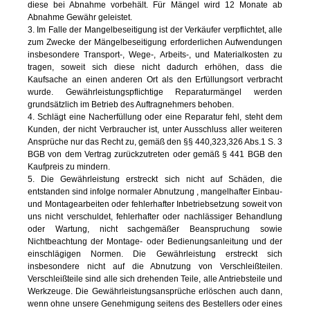
diese bei Abnahme vorbehält. Für Mängel wird 12 Monate ab
Abnahme Gewähr geleistet.
3. Im Falle der Mangelbeseitigung ist der Verkäufer verpflichtet, alle
zum Zwecke der Mängelbeseitigung erforderlichen Aufwendungen
insbesondere Transport-, Wege-, Arbeits-, und Materialkosten zu
tragen, soweit sich diese nicht dadurch erhöhen, dass die
Kaufsache an einen anderen Ort als den Erfüllungsort verbracht
wurde. Gewährleistungspflichtige Reparaturmängel werden
grundsätzlich im Betrieb des Auftragnehmers behoben.
4. Schlägt eine Nacherfüllung oder eine Reparatur fehl, steht dem
Kunden, der nicht Verbraucher ist, unter Ausschluss aller weiteren
Ansprüche nur das Recht zu, gemäß den §§ 440,323,326 Abs.1 S. 3
BGB von dem Vertrag zurückzutreten oder gemäß § 441 BGB den
Kaufpreis zu mindern.
5. Die Gewährleistung erstreckt sich nicht auf Schäden, die
entstanden sind infolge normaler Abnutzung , mangelhafter Einbau-
und Montagearbeiten oder fehlerhafter Inbetriebsetzung soweit von
uns nicht verschuldet, fehlerhafter oder nachlässiger Behandlung
oder Wartung, nicht sachgemäßer Beanspruchung sowie
Nichtbeachtung der Montage- oder Bedienungsanleitung und der
einschlägigen Normen. Die Gewährleistung erstreckt sich
insbesondere nicht auf die Abnutzung von Verschleißteilen.
Verschleißteile sind alle sich drehenden Teile, alle Antriebsteile und
Werkzeuge. Die Gewährleistungsansprüche erlöschen auch dann,
wenn ohne unsere Genehmigung seitens des Bestellers oder eines