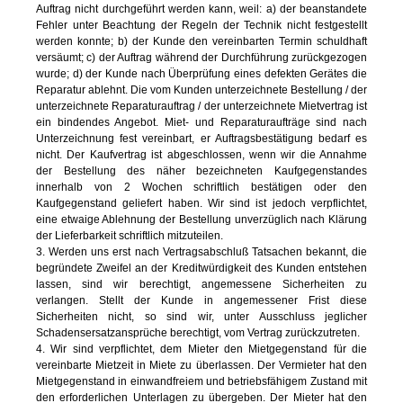
Auftrag nicht durchgeführt werden kann, weil: a) der beanstandete
Fehler unter Beachtung der Regeln der Technik nicht festgestellt
werden konnte; b) der Kunde den vereinbarten Termin schuldhaft
versäumt; c) der Auftrag während der Durchführung zurückgezogen
wurde; d) der Kunde nach Überprüfung eines defekten Gerätes die
Reparatur ablehnt. Die vom Kunden unterzeichnete Bestellung / der
unterzeichnete Reparaturauftrag / der unterzeichnete Mietvertrag ist
ein bindendes Angebot. Miet- und Reparaturaufträge sind nach
Unterzeichnung fest vereinbart, er Auftragsbestätigung bedarf es
nicht. Der Kaufvertrag ist abgeschlossen, wenn wir die Annahme
der Bestellung des näher bezeichneten Kaufgegenstandes
innerhalb von 2 Wochen schriftlich bestätigen oder den
Kaufgegenstand geliefert haben. Wir sind ist jedoch verpflichtet,
eine etwaige Ablehnung der Bestellung unverzüglich nach Klärung
der Lieferbarkeit schriftlich mitzuteilen.
3. Werden uns erst nach Vertragsabschluß Tatsachen bekannt, die
begründete Zweifel an der Kreditwürdigkeit des Kunden entstehen
lassen, sind wir berechtigt, angemessene Sicherheiten zu
verlangen. Stellt der Kunde in angemessener Frist diese
Sicherheiten nicht, so sind wir, unter Ausschluss jeglicher
Schadensersatzansprüche berechtigt, vom Vertrag zurückzutreten.
4. Wir sind verpflichtet, dem Mieter den Mietgegenstand für die
vereinbarte Mietzeit in Miete zu überlassen. Der Vermieter hat den
Mietgegenstand in einwandfreiem und betriebsfähigem Zustand mit
den erforderlichen Unterlagen zu übergeben. Der Mieter hat den