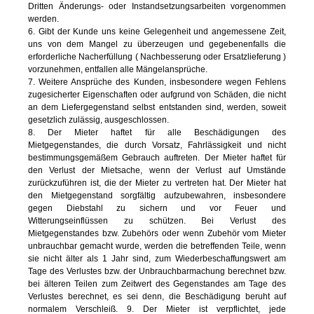
Dritten Änderungs- oder Instandsetzungsarbeiten vorgenommen
werden.
6. Gibt der Kunde uns keine Gelegenheit und angemessene Zeit,
uns von dem Mangel zu überzeugen und gegebenenfalls die
erforderliche Nacherfüllung ( Nachbesserung oder Ersatzlieferung )
vorzunehmen, entfallen alle Mängelansprüche.
7. Weitere Ansprüche des Kunden, insbesondere wegen Fehlens
zugesicherter Eigenschaften oder aufgrund von Schäden, die nicht
an dem Liefergegenstand selbst entstanden sind, werden, soweit
gesetzlich zulässig, ausgeschlossen.
8. Der Mieter haftet für alle Beschädigungen des
Mietgegenstandes, die durch Vorsatz, Fahrlässigkeit und nicht
bestimmungsgemäßem Gebrauch auftreten. Der Mieter haftet für
den Verlust der Mietsache, wenn der Verlust auf Umstände
zurückzuführen ist, die der Mieter zu vertreten hat. Der Mieter hat
den Mietgegenstand sorgfältig aufzubewahren, insbesondere
gegen Diebstahl zu sichern und vor Feuer und
Witterungseinflüssen zu schützen. Bei Verlust des
Mietgegenstandes bzw. Zubehörs oder wenn Zubehör vom Mieter
unbrauchbar gemacht wurde, werden die betreffenden Teile, wenn
sie nicht älter als 1 Jahr sind, zum Wiederbeschaffungswert am
Tage des Verlustes bzw. der Unbrauchbarmachung berechnet bzw.
bei älteren Teilen zum Zeitwert des Gegenstandes am Tage des
Verlustes berechnet, es sei denn, die Beschädigung beruht auf
normalem Verschleiß. 9. Der Mieter ist verpflichtet, jede