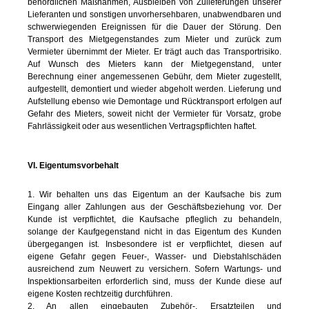
behördlichen Maßnahmen, Ausbleiben von Zulieferungen unserer
Lieferanten und sonstigen unvorhersehbaren, unabwendbaren und
schwerwiegenden Ereignissen für die Dauer der Störung. Den
Transport des Mietgegenstandes zum Mieter und zurück zum
Vermieter übernimmt der Mieter. Er trägt auch das Transportrisiko.
Auf Wunsch des Mieters kann der Mietgegenstand, unter
Berechnung einer angemessenen Gebühr, dem Mieter zugestellt,
aufgestellt, demontiert und wieder abgeholt werden. Lieferung und
Aufstellung ebenso wie Demontage und Rücktransport erfolgen auf
Gefahr des Mieters, soweit nicht der Vermieter für Vorsatz, grobe
Fahrlässigkeit oder aus wesentlichen Vertragspflichten haftet.
VI. Eigentumsvorbehalt
1. Wir behalten uns das Eigentum an der Kaufsache bis zum
Eingang aller Zahlungen aus der Geschäftsbeziehung vor. Der
Kunde ist verpflichtet, die Kaufsache pfleglich zu behandeln,
solange der Kaufgegenstand nicht in das Eigentum des Kunden
übergegangen ist. Insbesondere ist er verpflichtet, diesen auf
eigene Gefahr gegen Feuer-, Wasser- und Diebstahlschäden
ausreichend zum Neuwert zu versichern. Sofern Wartungs- und
Inspektionsarbeiten erforderlich sind, muss der Kunde diese auf
eigene Kosten rechtzeitig durchführen.
2. An allen eingebauten Zubehör-, Ersatzteilen und