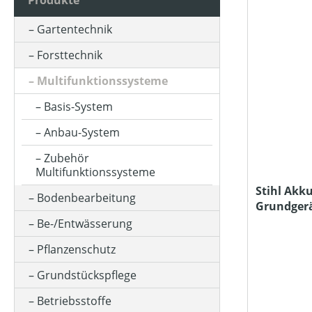
Produkte
AKKUKAPAZITÄT (IN AH)
Gartentechnik
Forsttechnik
ARBEITSBREITE (IN CM)
Multifunktionssysteme
Basis-System
ARBEITSZEIT (IN MIN)
Anbau-System
Zubehör
BETRIEBSART
Multifunktionssysteme
Stihl Akk
Bodenbearbeitung
Grundger
FAHRANTRIEBSART
Ladegerät
Be-/Entwässerung
Pflanzenschutz
FARBE (GERÄT)
Grundstückspflege
Betriebsstoffe