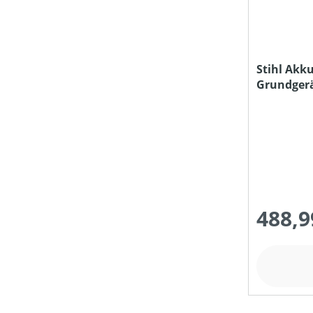
NENNSPANNUNG (IN V)
Stihl Akk
Grundger
SCHALLDRUCKPEGEL AM OHR (IN DB(A))
Ladegerät
SCHALLLEISTUNGSPEGEL (IN DB(A))
SCHNITT-/SCHWERTLÄNGE (IN CM)
488,9
STIELART
STIELLÄNGE (IN CM)