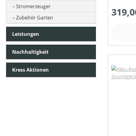
GESCHWINDIGKEIT MAX (IN KM/H)
Stromerzeuger
319,0
Zubehör Garten
HUBRAUM (IN CM³)
Leistungen
KLASSIFIZIERUNG
Nachhaltigkeit
MOTORLEISTUNG (IN PS)
Kress Aktionen
MOTORLEISTUNG (IN WATT)
MOTORLEISTUNG (IN KW)
MOTORTYP (HERSTELLERBEZEICHNUNG)