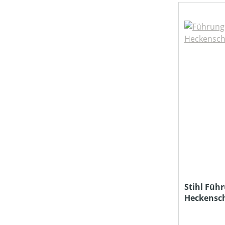
TREIBSTOFFTANKGRÖSSE (IN L)
PREIS
Stihl Füh
Heckensc