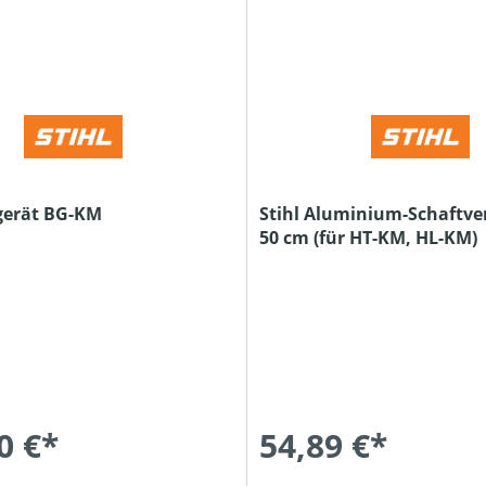
sgerät BG-KM
Stihl Aluminium-Schaftve
50 cm (für HT-KM, HL-KM)
0 €*
54,89 €*