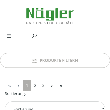
Zum Hauptinhalt springen
PRODUKTE FILTERN
Seite
Seite
Seite
1
2
3
Sortierung: