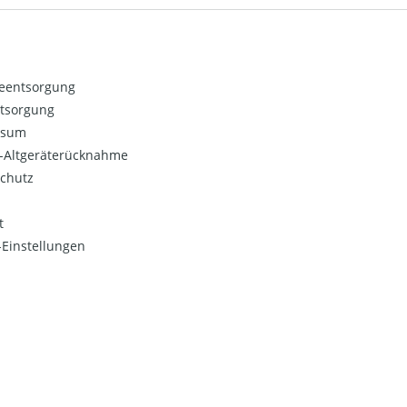
ieentsorgung
ntsorgung
ssum
o-Altgeräterücknahme
chutz
t
Einstellungen