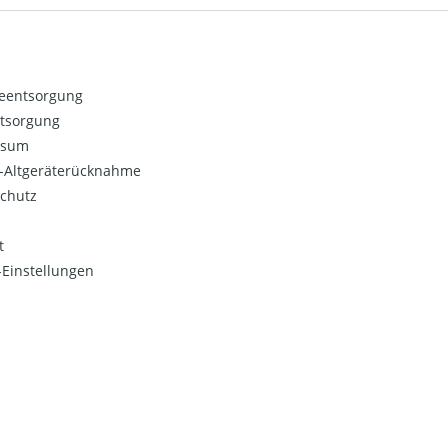
ieentsorgung
ntsorgung
ssum
o-Altgeräterücknahme
chutz
t
Einstellungen