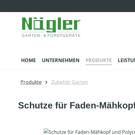
m Hauptinhalt springen
Zur Suche springen
Zur Hauptnavigation springen
HOME
UNTERNEHMEN
PRODUKTE
LEIST
Produkte
Zubehör Garten
Schutze für Faden-Mähkopf
Bildergalerie überspringen