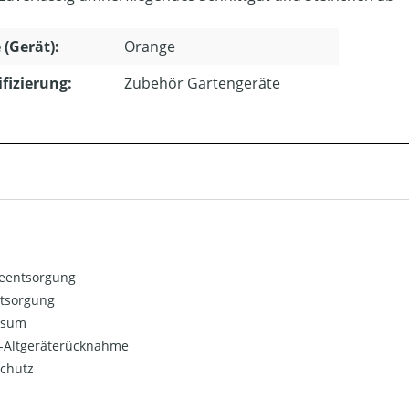
 (Gerät):
Orange
ifizierung:
Zubehör Gartengeräte
ieentsorgung
ntsorgung
ssum
o-Altgeräterücknahme
chutz