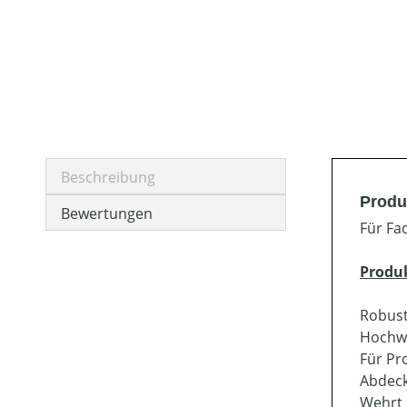
Beschreibung
Produ
Bewertungen
Für Fa
Produ
Robust
Hochwe
Für Pr
Abdeck
Wehrt 