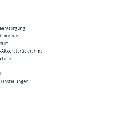
ieentsorgung
ntsorgung
ssum
o-Altgeräterücknahme
chutz
t
Einstellungen