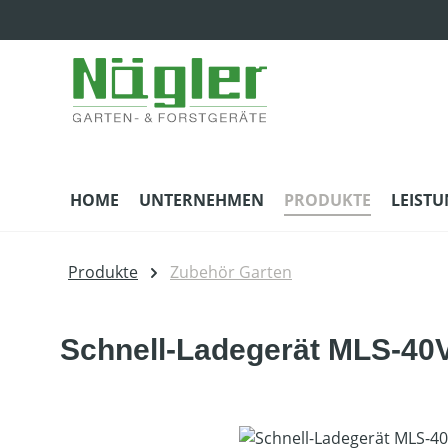
m Hauptinhalt springen
Zur Suche springen
Zur Hauptnavigation springen
HOME
UNTERNEHMEN
PRODUKTE
LEIST
Produkte
Zubehör Garten
Schnell-Ladegerät MLS-40
Bildergalerie überspringen