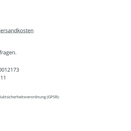
 Versandkosten
fragen.
0012173
111
uktsicherheitsverordnung (GPSR):