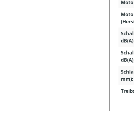
Motor
Moto
(Hers
Schal
dB(A)
Schal
dB(A)
Schla
mm):
Treib