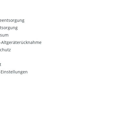
ieentsorgung
ntsorgung
ssum
o-Altgeräterücknahme
chutz
t
Einstellungen