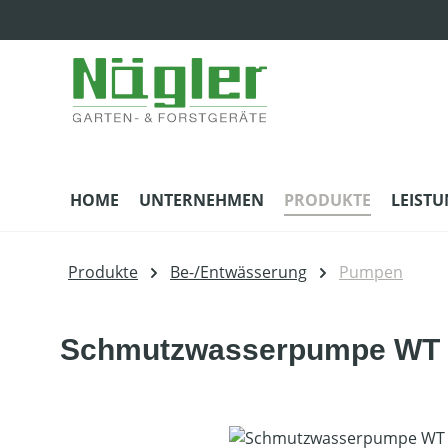
m Hauptinhalt springen
Zur Suche springen
Zur Hauptnavigation springen
HOME
UNTERNEHMEN
PRODUKTE
LEIST
Produkte
Be-/Entwässerung
Pumpen
Schmutzwasserpumpe WT 
Bildergalerie überspringen