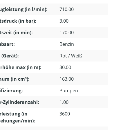
gleistung (in l/min):
710.00
tsdruck (in bar):
3.00
tszeit (in min):
170.00
ebsart:
Benzin
 (Gerät):
Rot / Weiß
rhöhe max (in m):
30.00
um (in cm³):
163.00
ifizierung:
Pumpen
-Zylinderanzahl:
1.00
leistung (in
3600
ehungen/min):