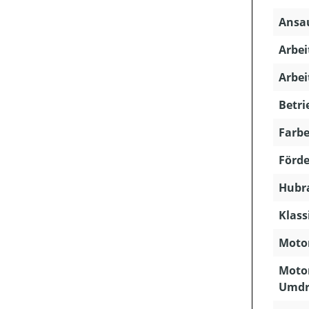
Ansau
Arbei
Arbei
Betri
Farbe
Förde
Hubra
Klass
Motor
Motor
Umdr