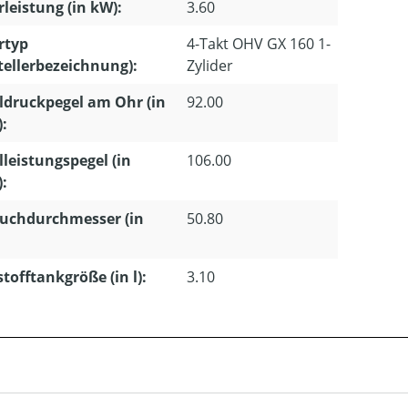
leistung (in kW):
3.60
rtyp
4-Takt OHV GX 160 1-
tellerbezeichnung):
Zylider
ldruckpegel am Ohr (in
92.00
):
lleistungspegel (in
106.00
):
uchdurchmesser (in
50.80
stofftankgröße (in l):
3.10