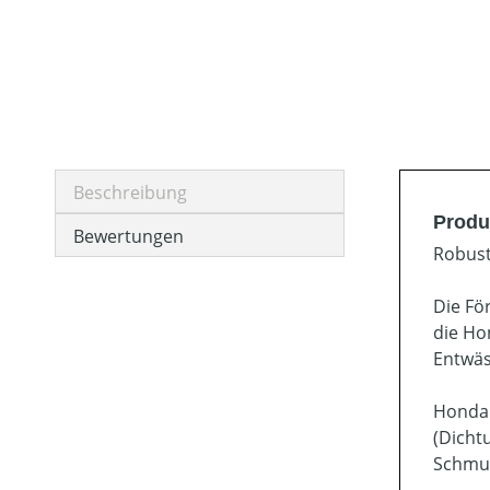
Beschreibung
Produ
Bewertungen
Robust
Die Fö
die Ho
Entwäs
Honda 
(Dicht
Schmut