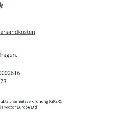
*
 Versandkosten
fragen.
0002616
073
uktsicherheitsverordnung (GPSR):
da Motor Europe Ltd