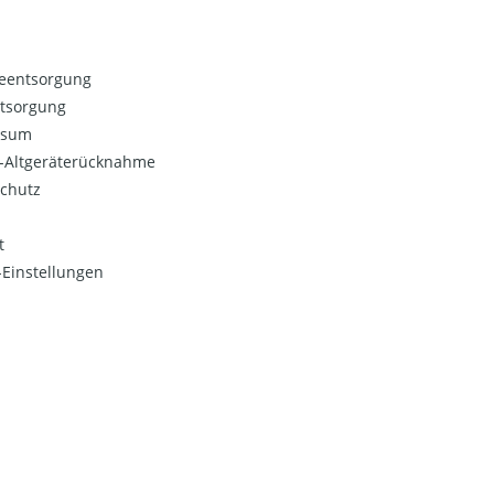
ieentsorgung
ntsorgung
ssum
o-Altgeräterücknahme
chutz
t
Einstellungen