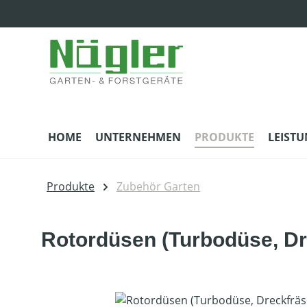
m Hauptinhalt springen
Zur Suche springen
Zur Hauptnavigation springen
HOME
UNTERNEHMEN
PRODUKTE
LEIST
Produkte
Zubehör Garten
Rotordüsen (Turbodüse, Dr
Bildergalerie überspringen