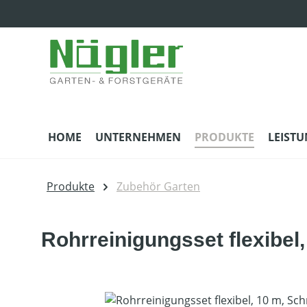
m Hauptinhalt springen
Zur Suche springen
Zur Hauptnavigation springen
HOME
UNTERNEHMEN
PRODUKTE
LEIST
Produkte
Zubehör Garten
Rohrreinigungsset flexibel
Bildergalerie überspringen