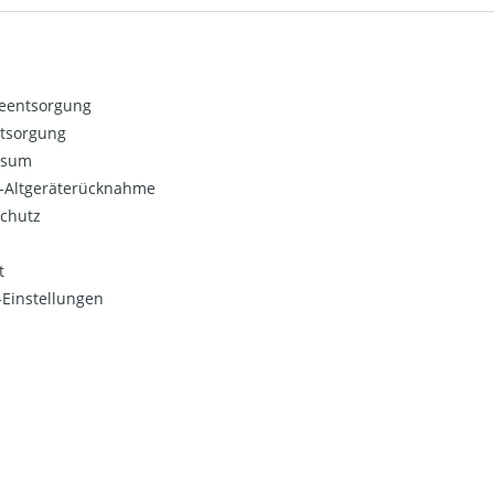
ieentsorgung
ntsorgung
ssum
o-Altgeräterücknahme
chutz
t
Einstellungen