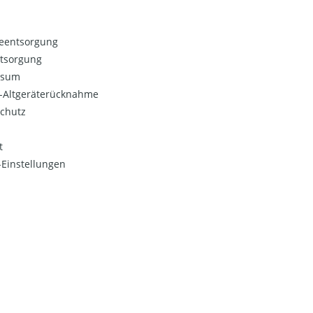
ieentsorgung
ntsorgung
ssum
o-Altgeräterücknahme
chutz
t
Einstellungen