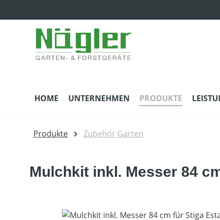
m Hauptinhalt springen
Zur Suche springen
Zur Hauptnavigation springen
HOME
UNTERNEHMEN
PRODUKTE
LEIST
Produkte
Zubehör Garten
Mulchkit inkl. Messer 84 c
Bildergalerie überspringen