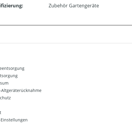
ifizierung:
Zubehör Gartengeräte
ieentsorgung
ntsorgung
ssum
o-Altgeräterücknahme
chutz
t
Einstellungen