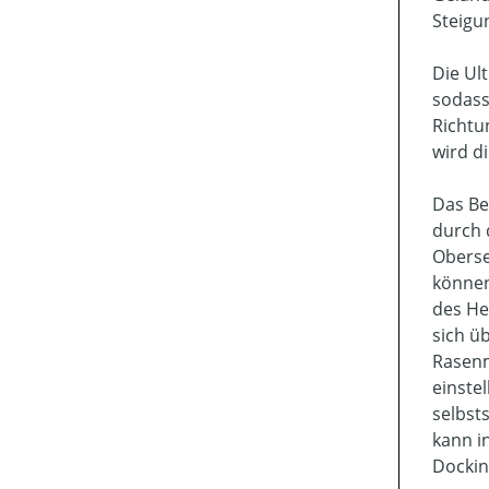
Steigu
Die Ul
sodass
Richtu
wird d
Das Be
durch 
Oberse
können
des He
sich ü
Rasenm
einste
selbst
kann i
Dockin