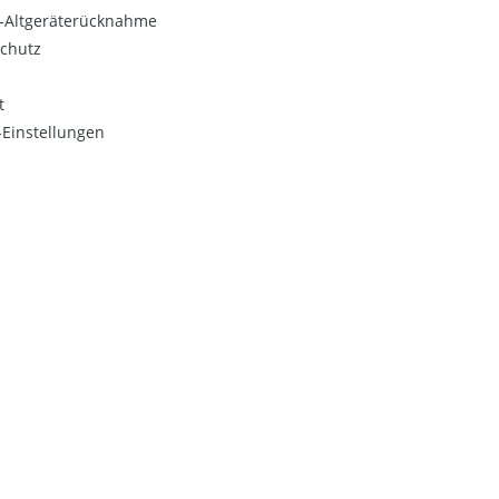
o-Altgeräterücknahme
chutz
t
Einstellungen