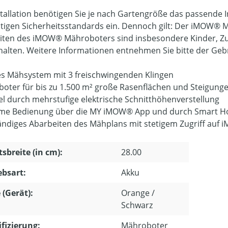
stallation benötigen Sie je nach Gartengröße das passende 
ültigen Sicherheitsstandards ein. Dennoch gilt: Der iMOW® 
eiten des iMOW® Mähroboters sind insbesondere Kinder, Z
halten. Weitere Informationen entnehmen Sie bitte der Geb
es Mähsystem mit 3 freischwingenden Klingen
oter für bis zu 1.500 m² große Rasenflächen und Steigunge
el durch mehrstufige elektrische Schnitthöhenverstellung
me Bedienung über die MY iMOW® App und durch Smart 
ändiges Abarbeiten des Mähplans mit stetigem Zugriff auf
tsbreite (in cm):
28.00
ebsart:
Akku
 (Gerät):
Orange /
Schwarz
ifizierung:
Mähroboter