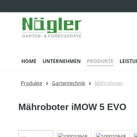
m Hauptinhalt springen
Zur Suche springen
Zur Hauptnavigation springen
HOME
UNTERNEHMEN
PRODUKTE
LEIST
Produkte
Gartentechnik
Mähroboter
Mähroboter iMOW 5 EVO
Bildergalerie überspringen