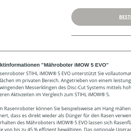
BEST
ktinformationen "Mähroboter iMOW 5 EVO"
senroboter STIHL iMOW® 5 EVO unterstützt Sie vollautomat
lächen im privaten Bereich. Angetrieben von einem leistung
hwingenden Messerklingen des Disc-Cut Systems mittels hoh
zeren Aktivzeiten im Vergleich zum STIHL iMOW® 5.
m Rasenroboter können Sie beispielsweise am Hang mähen u
inert, dass es direkt wieder als Dünger für den Rasen verw
rhalten des Mähroboters iMOW® 5 EVO lassen sich Rasenflä
e von bis zu 45 % effizient bewältigen. Das optionale Upgr