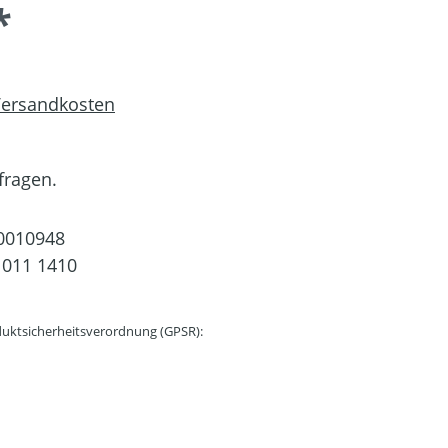
*
 Versandkosten
fragen.
0010948
 011 1410
uktsicherheitsverordnung (GPSR):