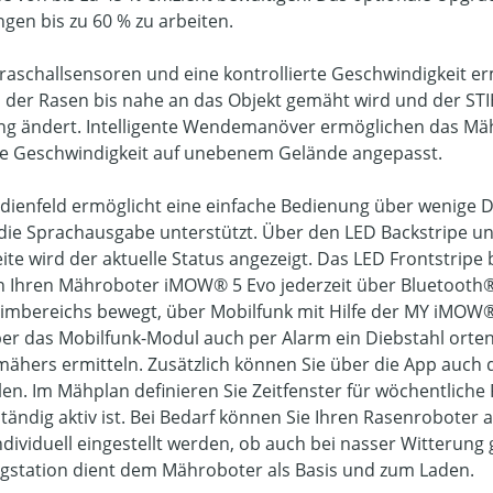
ngen bis zu 60 % zu arbeiten.
traschallsensoren und eine kontrollierte Geschwindigkeit 
 der Rasen bis nahe an das Objekt gemäht wird und der ST
ng ändert. Intelligente Wendemanöver ermöglichen das Mäh
ie Geschwindigkeit auf unebenem Gelände angepasst.
dienfeld ermöglicht eine einfache Bedienung über wenige Dr
die Sprachausgabe unterstützt. Über den LED Backstripe u
ite wird der aktuelle Status angezeigt. Das LED Frontstripe 
 Ihren Mähroboter iMOW® 5 Evo jederzeit über Bluetooth®
imbereichs bewegt, über Mobilfunk mit Hilfe der MY iMOW
ber das Mobilfunk-Modul auch per Alarm ein Diebstahl orte
ähers ermitteln. Zusätzlich können Sie über die App auch d
llen. Im Mähplan definieren Sie Zeitfenster für wöchentlich
ständig aktiv ist. Bei Bedarf können Sie Ihren Rasenroboter
ndividuell eingestellt werden, ob auch bei nasser Witterung
gstation dient dem Mähroboter als Basis und zum Laden.