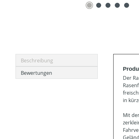
Beschreibung
Produ
Bewertungen
Der Ra
Rasenf
freisc
in kür
Mit de
zerkle
Fahrve
Geländ