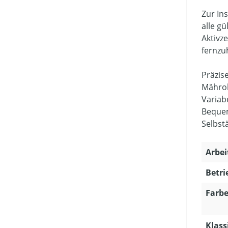
Zur In
alle g
Aktivz
fernzu
Präzis
Mährob
Variab
Beque
Selbst
Arbei
Betri
Farbe
Klass