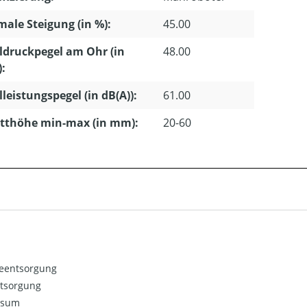
ale Steigung (in %):
45.00
ldruckpegel am Ohr (in
48.00
):
lleistungspegel (in dB(A)):
61.00
tthöhe min-max (in mm):
20-60
ieentsorgung
ntsorgung
ssum