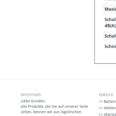
Maxim
Schal
dB(A)
Schal
Schni
WICHTIGES
SERVICE
Liebe Kunden,
Batter
alle Produkte, die Sie auf unserer Seite
Altöle
sehen, können wir aus logistischen
Impre