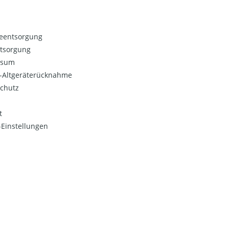
ieentsorgung
ntsorgung
ssum
o-Altgeräterücknahme
chutz
t
Einstellungen