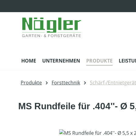
m Hauptinhalt springen
Zur Suche springen
Zur Hauptnavigation springen
HOME
UNTERNEHMEN
PRODUKTE
LEIST
Produkte
Forsttechnik
Schärf-/Entnietgerät
MS Rundfeile für .404''- Ø 
Bildergalerie überspringen