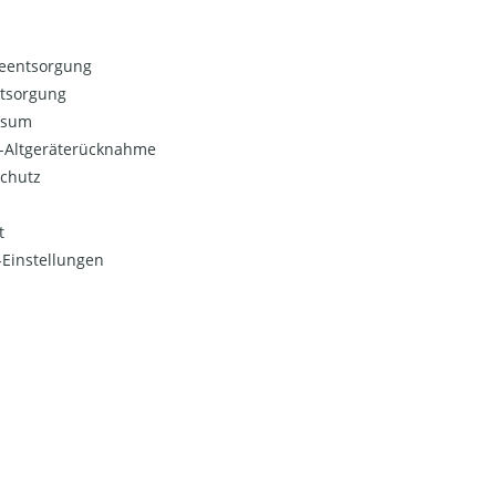
ieentsorgung
ntsorgung
ssum
o-Altgeräterücknahme
chutz
t
Einstellungen