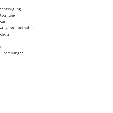
ieentsorgung
ntsorgung
ssum
o-Altgeräterücknahme
chutz
t
Einstellungen