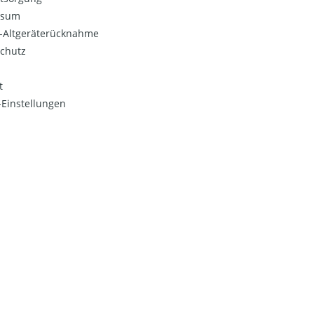
ssum
o-Altgeräterücknahme
chutz
t
Einstellungen