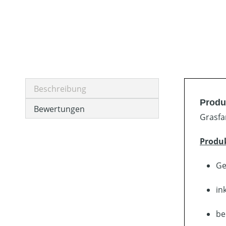
Beschreibung
Produ
Bewertungen
Grasfa
Produ
Ge
in
be