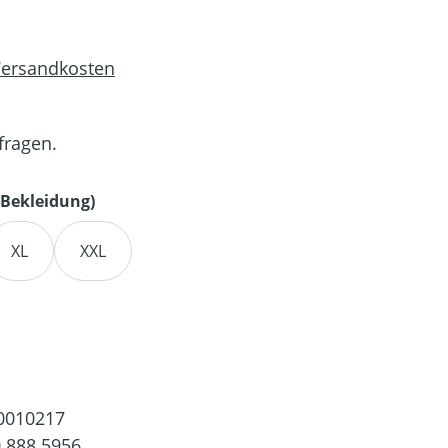
 Versandkosten
fragen.
auswählen
Bekleidung)
XL
XXL
en
0010217
 888 5956