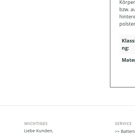
Körper
bzw. a
hinter
polste
Klass
ng:
Mater
WICHTIGES
SERVICE
Liebe Kunden,
Batter