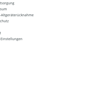
ntsorgung
ssum
o-Altgeräterücknahme
chutz
t
Einstellungen