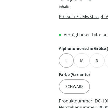
Inhalt:
1
Preise inkl. MwSt. zzgl.
Verfügbarkeit bitte an
Alphanumerische Größe (
L
M
S
auswähl
Farbe (Variante)
SCHWARZ
Produktnummer:
DC-10
Herstellernummer:
0000