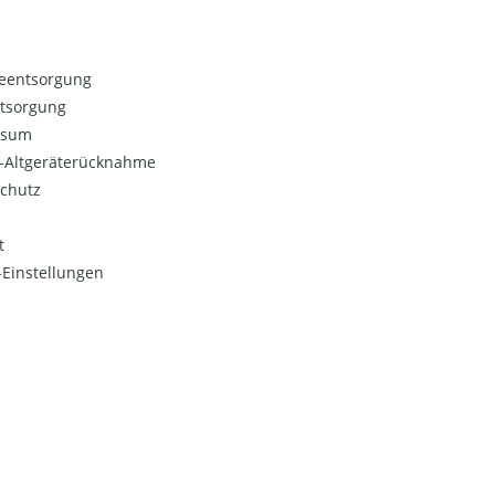
ieentsorgung
ntsorgung
ssum
o-Altgeräterücknahme
chutz
t
Einstellungen