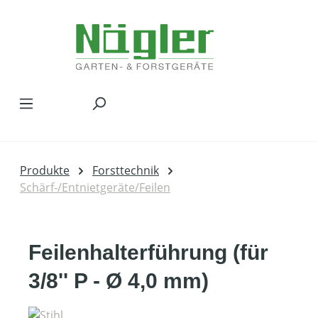
Zum Hauptinhalt springen
Produkte
Forsttechnik
Schärf-/Entnietgeräte/Feilen
Feilenhalterführung (für
3/8'' P - Ø 4,0 mm)