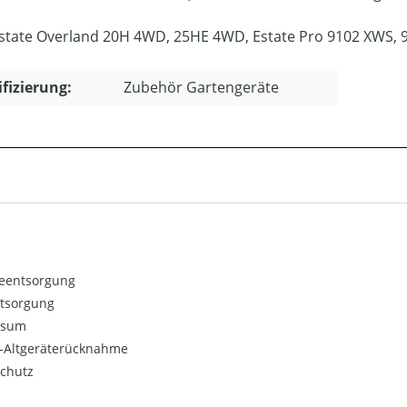
Estate Overland 20H 4WD, 25HE 4WD, Estate Pro 9102 XWS, 
ifizierung:
Zubehör Gartengeräte
ieentsorgung
ntsorgung
ssum
o-Altgeräterücknahme
chutz