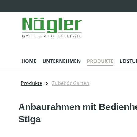
m Hauptinhalt springen
Zur Suche springen
Zur Hauptnavigation springen
HOME
UNTERNEHMEN
PRODUKTE
LEIST
Produkte
Zubehör Garten
Anbaurahmen mit Bedienhebe
Stiga