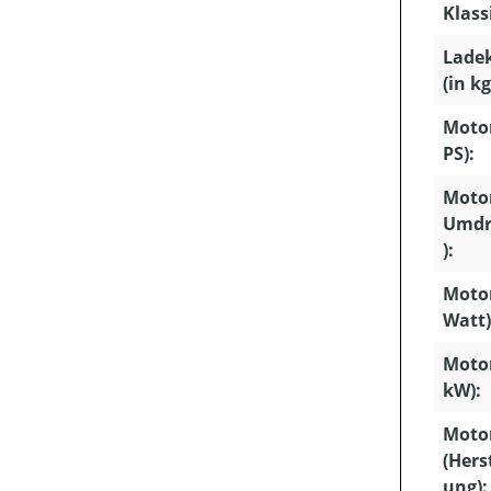
Klass
Lade
(in kg
Motor
PS):
Motor
Umdr
):
Motor
Watt)
Motor
kW):
Moto
(Hers
ung):