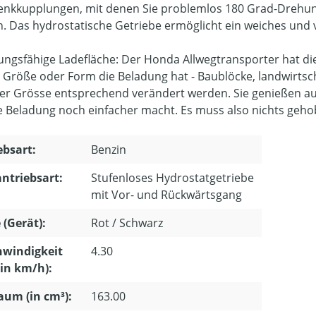
enkkupplungen, mit denen Sie problemlos 180 Grad-Drehu
. Das hydrostatische Getriebe ermöglicht ein weiches und v
ngsfähige Ladefläche: Der Honda Allwegtransporter hat die Fl
 Größe oder Form die Beladung hat - Baublöcke, landwirtscha
er Grösse entsprechend verändert werden. Sie genießen au
e Beladung noch einfacher macht. Es muss also nichts geh
ebsart:
Benzin
ntriebsart:
Stufenloses Hydrostatgetriebe
mit Vor- und Rückwärtsgang
 (Gerät):
Rot / Schwarz
hwindigkeit
4.30
in km/h):
um (in cm³):
163.00