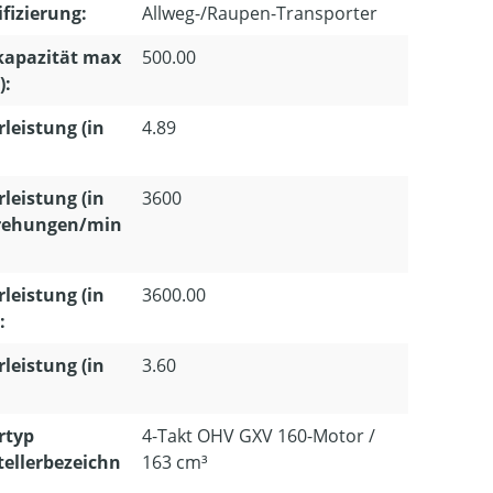
ifizierung:
Allweg-/Raupen-Transporter
kapazität max
500.00
):
leistung (in
4.89
leistung (in
3600
ehungen/min
leistung (in
3600.00
:
leistung (in
3.60
rtyp
4-Takt OHV GXV 160-Motor /
tellerbezeichn
163 cm³