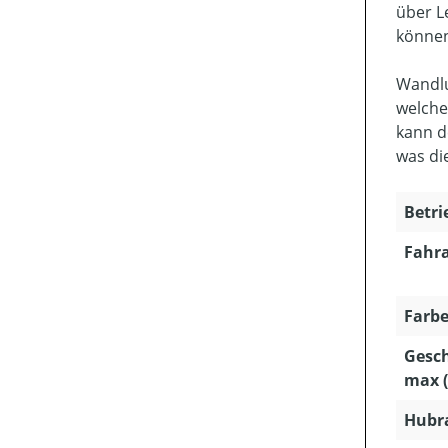
über L
können
Wandlu
welche
kann d
was di
Betri
Fahra
Farbe
Gesc
max (
Hubra