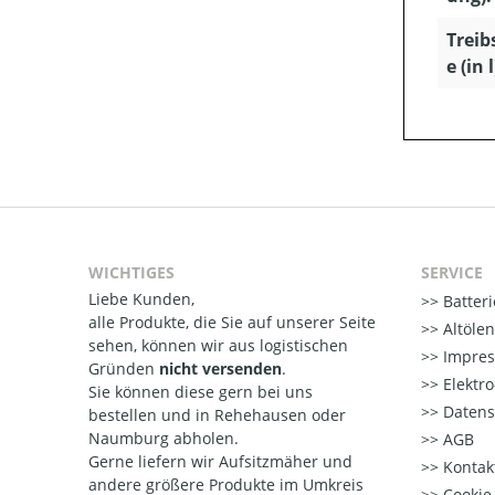
Treib
e (in l
WICHTIGES
SERVICE
Liebe Kunden,
Batter
alle Produkte, die Sie auf unserer Seite
Altöle
sehen, können wir aus logistischen
Impre
Gründen
nicht versenden
.
Elektr
Sie können diese gern bei uns
Datens
bestellen und in Rehehausen oder
Naumburg abholen.
AGB
Gerne liefern wir Aufsitzmäher und
Kontak
andere größere Produkte im Umkreis
Cookie-