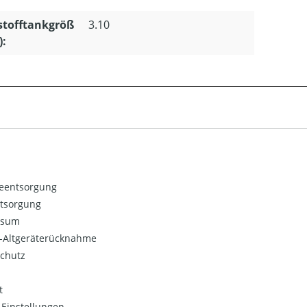
stofftankgröß
3.10
):
ieentsorgung
ntsorgung
ssum
o-Altgeräterücknahme
chutz
t
Einstellungen