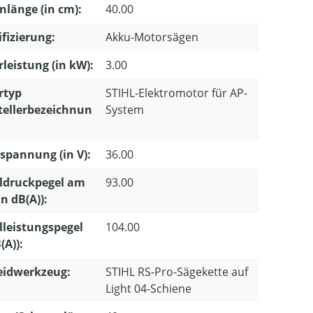
nlänge (in cm):
40.00
ifizierung:
Akku-Motorsägen
leistung (in kW):
3.00
rtyp
STIHL-Elektromotor für AP-
tellerbezeichnun
System
pannung (in V):
36.00
ldruckpegel am
93.00
in dB(A)):
lleistungspegel
104.00
(A)):
eidwerkzeug:
STIHL RS-Pro-Sägekette auf
Light 04-Schiene