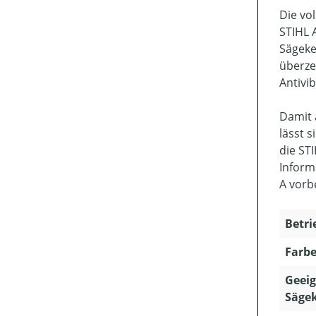
Die vo
STIHL 
Sägeke
überze
Antivi
Damit 
lässt 
die ST
Inform
A vorbe
Betri
Farbe
Geeig
Sägek