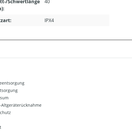
tt-/Schwertlänge
40
m):
zart:
IPX4
ieentsorgung
ntsorgung
ssum
o-Altgeräterücknahme
chutz
t