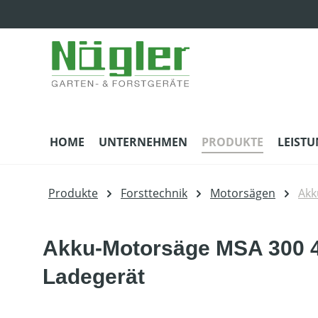
m Hauptinhalt springen
Zur Suche springen
Zur Hauptnavigation springen
HOME
UNTERNEHMEN
PRODUKTE
LEIST
Produkte
Forsttechnik
Motorsägen
Akk
Akku-Motorsäge MSA 300 4
Ladegerät