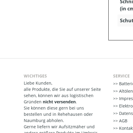
Schni
(in c
Schut
WICHTIGES
SERVICE
Liebe Kunden,
Batter
alle Produkte, die Sie auf unserer Seite
Altöle
sehen, können wir aus logistischen
Impre
Gründen
nicht versenden
.
Elektr
Sie können diese gern bei uns
Datens
bestellen und in Rehehausen oder
Naumburg abholen.
AGB
Gerne liefern wir Aufsitzmäher und
Kontak
andere größere Produkte im Umkreis