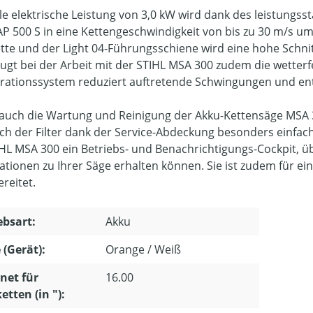
lle elektrische Leistung von 3,0 kW wird dank des leistungss
AP 500 S in eine Kettengeschwindigkeit von bis zu 30 m/s u
tte und der Light 04-Führungsschiene wird eine hohe Schnitt
ugt bei der Arbeit mit der STIHL MSA 300 zudem die wetter
brationssystem reduziert auftretende Schwingungen und ent
auch die Wartung und Reinigung der Akku-Kettensäge MSA 30
sich der Filter dank der Service-Abdeckung besonders einfach
IHL MSA 300 ein Betriebs- und Benachrichtigungs-Cockpit, ü
ationen zu Ihrer Säge erhalten können. Sie ist zudem für e
reitet.
ebsart:
Akku
 (Gerät):
Orange / Weiß
net für
16.00
etten (in "):