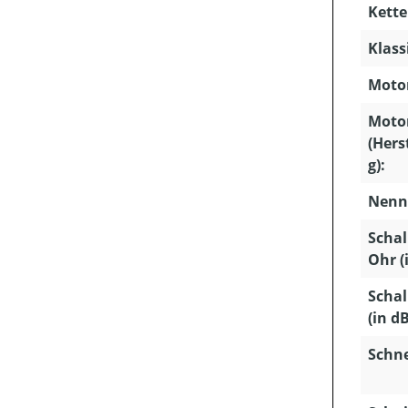
Kette
Klass
Motor
Moto
(Hers
g):
Nenns
Schal
Ohr (
Schal
(in dB
Schn